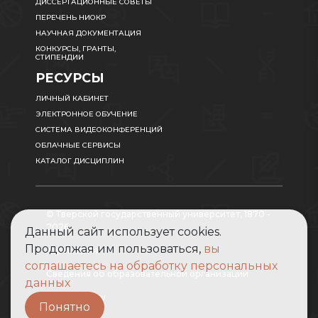
ДИССЕРТАЦИОННЫЕ СОВЕТЫ
ПЕРЕЧЕНЬ НИОКР
НАУЧНАЯ ДОКУМЕНТАЦИЯ
КОНКУРСЫ, ГРАНТЫ,
СТИПЕНДИИ
РЕСУРСЫ
ЛИЧНЫЙ КАБИНЕТ
ЭЛЕКТРОННОЕ ОБУЧЕНИЕ
СИСТЕМА ВИДЕОКОНФЕРЕНЦИЙ
ОБЛАЧНЫЕ СЕРВИСЫ
КАТАЛОГ ДИСЦИПЛИН
© Тверской государственный университет, 1870 -
2026
Данный сайт использует cookies.
Продолжая им пользоваться,
вы
Карта сайта
соглашаетесь на обработку персональных
Сведения об образовательной организации
данных
Абитуриенту
Понятно