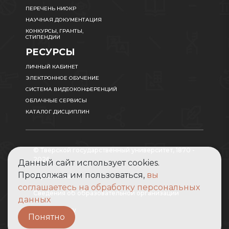
ПЕРЕЧЕНЬ НИОКР
НАУЧНАЯ ДОКУМЕНТАЦИЯ
КОНКУРСЫ, ГРАНТЫ,
СТИПЕНДИИ
РЕСУРСЫ
ЛИЧНЫЙ КАБИНЕТ
ЭЛЕКТРОННОЕ ОБУЧЕНИЕ
СИСТЕМА ВИДЕОКОНФЕРЕНЦИЙ
ОБЛАЧНЫЕ СЕРВИСЫ
КАТАЛОГ ДИСЦИПЛИН
© Тверской государственный университет, 1870 -
2026
Данный сайт использует cookies.
Продолжая им пользоваться,
вы
Карта сайта
соглашаетесь на обработку персональных
Сведения об образовательной организации
данных
Абитуриенту
Понятно