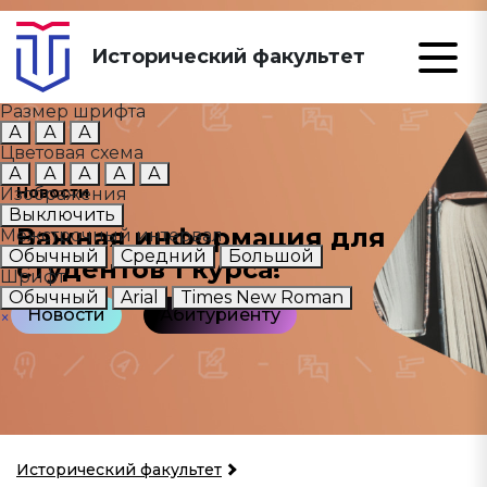
Исторический факультет
Размер шрифта
А
А
А
Цветовая схема
А
А
А
А
А
Новости
Изображения
Выключить
Важная информация для
Межстрочный интервал
Обычный
Средний
Большой
студентов 1 курса!
Шрифт
Обычный
Arial
Times New Roman
Новости
Абитуриенту
×
Исторический факультет