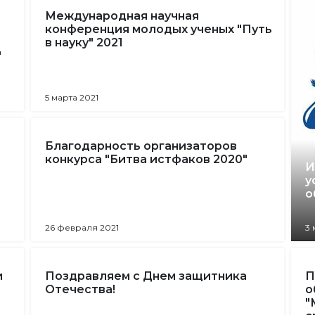
Международная научная
конференция молодых ученых "Путь
в науку" 2021
"
5 марта 2021
Благодарность организаторов
конкурса "Битва истфаков 2020"
И
у
о
26 февраля 2021
3 
и
Поздравляем с Днем защитника
П
Отечества!
о
"