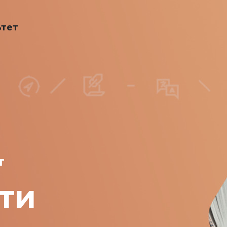
ьтет
т
ти