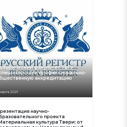
сторический факультет ТвГУ
спешно прошёл профессионально-
бщественную аккредитацию
марта 2021
резентация научно-
бразовательного проекта
Материальная культура Твери: от