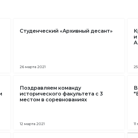
Студенческий «Архивный десант»
К
и
А
26 марта 2021
25
Поздравляем команду
В
и
исторического факультета с 3
"
местом в соревнованиях
12 марта 2021
11